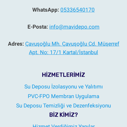
WhatsApp:
05336540170
E-Posta:
info@mavidepo.com
Adres:
Çavuşoğlu Mh. Çavuşoğlu Cd. Müşerref
Apt. No: 17/1 Kartal/İstanbul
HIZMETLERIMIZ
Su Deposu İzolasyonu ve Yalıtımı
PVC-FPO Membran Uygulama
Su Deposu Temizliği ve Dezenfeksiyonu
BIZ KIMIZ?
Hizmet Verdiğimiz Yapılar