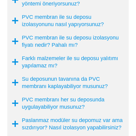
yöntemi öneriyorsunuz?
PVC membran ile su deposu
izolasyonunu nasıl yapıyorsunuz?
PVC membran ile su deposu izolasyonu
fiyatı nedir? Pahalı mı?
Farklı malzemeler ile su deposu yalıtımı
yapılamaz mı?
Su deposunun tavanına da PVC
membranı kaplayabiliyor musunuz?
PVC membranı her su deposunda
uygulayabiliyor musunuz?
Paslanmaz modüler su depomuz var ama
sızdırıyor? Nasıl izolasyon yapabilirsiniz?