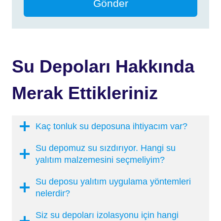
Su Depoları Hakkında
Merak Ettikleriniz
Kaç tonluk su deposuna ihtiyacım var?
Su depomuz su sızdırıyor. Hangi su
yalıtım malzemesini seçmeliyim?
Su deposu yalıtım uygulama yöntemleri
nelerdir?
Siz su depoları izolasyonu için hangi