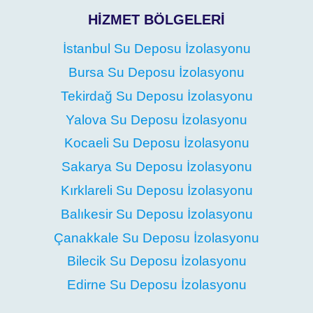
HIZMET BÖLGELERI
İstanbul Su Deposu İzolasyonu
Bursa Su Deposu İzolasyonu
Tekirdağ Su Deposu İzolasyonu
Yalova Su Deposu İzolasyonu
Kocaeli Su Deposu İzolasyonu
Sakarya Su Deposu İzolasyonu
Kırklareli Su Deposu İzolasyonu
Balıkesir Su Deposu İzolasyonu
Çanakkale Su Deposu İzolasyonu
Bilecik Su Deposu İzolasyonu
Edirne Su Deposu İzolasyonu