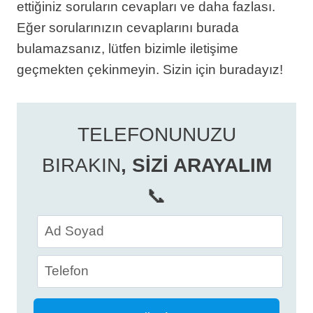
ettiğiniz soruların cevapları ve daha fazlası.
Eğer sorularınızın cevaplarını burada
bulamazsanız, lütfen bizimle iletişime
geçmekten çekinmeyin. Sizin için buradayız!
TELEFONUNUZU
BIRAKIN
, SİZİ ARAYALIM
📞