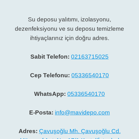
Su deposu yalıtımı, izolasyonu,
dezenfeksiyonu ve su deposu temizleme
ihtiyaçlarınız için doğru adres.
Sabit Telefon:
02163715025
Cep Telefonu:
05336540170
WhatsApp:
05336540170
E-Posta:
info@mavidepo.com
Adres:
Çavuşoğlu Mh. Çavuşoğlu Cd.